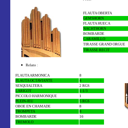
FLAUTA OBERTA
GEMSHORN
FLAUTA HUECA
NACHTHORN
BOMBARDE
CARAMILLO
TIRASSE GRAND ORGUE
TIRASSE RECIT
Relato :
FLAUTA ARMONICA
8
FLAUTA OCTAVIANTE
4
SESQUIALTERA
2 RGS
LARIGOT
1-1/3
PICCOLO HARMONIQUE
1
PLEIN-JEU
5 RGS
OBOE EN CHAMADE
8
TROMPETA
8
BOMBARDE
16
TREMOLO