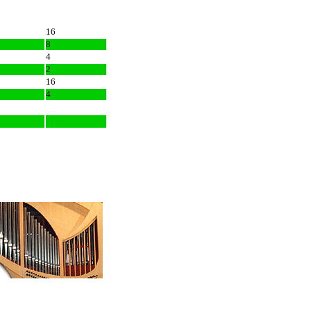
16
8
4
2
16
4