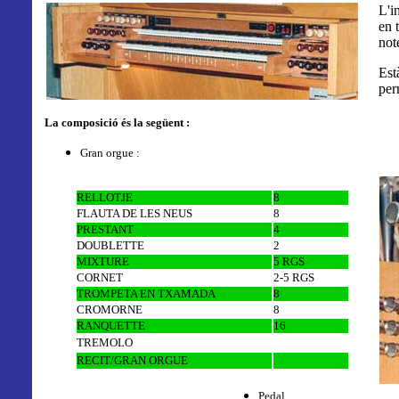
L'i
en 
not
Est
per
La composició és la següent :
Gran orgue :
RELLOTJE
8
FLAUTA DE LES NEUS
8
PRESTANT
4
DOUBLETTE
2
MIXTURE
5 RGS
CORNET
2-5 RGS
TROMPETA EN TXAMADA
8
CROMORNE
8
RANQUETTE
16
TREMOLO
RECIT/GRAN ORGUE
Pedal