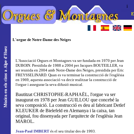
i
L'orgue de Notre-Dame des Neiges
L'Associació Orgues et Montagnes va ser fundada en 1970 per Jean
DUBOIN. Presidida de 1988 a 2004 per Jacques BOUTEILLER, va
ser reunida en 2004 amb Notre-Dame des Neiges, presidida per Eric
FREYSSELINARD. Quan es va terminar la construcció de l'església
en 1969, aquesta associació va decir realitzar la construcció de
l'orgue i assegurar la seva difusió musical.
Bautitzat CHRISTOPHE-RAPHAËL, l'orgue va ser
inaugurat en 1978 per Jean GUILLOU que concebé la
seva composició. La construcció es deu al fabricant Detlef
KLEUKER de Bielefeld en Alemanya i la caixa, tan
original, fou dissenyada per l'arquitecte de l'església Jean
MAROL.
Jean-Paul IMBERT
és el seu titular des de 1993.