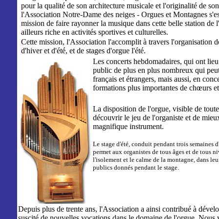
pour la qualité de son architecture musicale et l'originalité de son
l'Association Notre-Dame des neiges - Orgues et Montagnes s'e
mission de faire rayonner la musique dans cette belle station de l
ailleurs riche en activités sportives et culturelles.
Cette mission, l'Association l'accomplit à travers l'organisation
d'hiver et d'été, et de stages d'orgue l'été.
Les concerts hebdomadaires, qui ont lieu 
public de plus en plus nombreux qui peut 
français et étrangers, mais aussi, en conc
formations plus importantes de chœurs et
La disposition de l'orgue, visible de tout
découvrir le jeu de l'organiste et de mieu
magnifique instrument.
Le stage d'été, conduit pendant trois semaines d
permet aux organistes de tous âges et de tous ni
l'isolement et le calme de la montagne, dans leu
publics donnés pendant le stage.
Depuis plus de trente ans, l'Association a ainsi contribué à dével
suscité de nouvelles vocations dans le domaine de l'orgue. Nous v