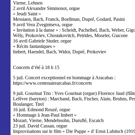
Vierne, Lehnen
2 avril Alexandre Simmonot, orgue
« Jeudi Saint »
Messiaen, Bach, Franck, Boellman, Dupré, Godard, Pasini
9 avril Vera Zvegintseva, orgue
« Invitation à la danse » : Scheidt, Pachelbel, Bach, Weber, Gig
Wély, Prokoviev, Chostakovitch, Petrides, Moseler, Giacone
16 avril Gabriele Studer, orgue
« Récits fantastiques »
Imbert, Haendel, Bach, Widor, Dupré, Prokoviev
Concerts d’été à 18 h 15
5 juil. Concert exceptionnel en hommage à Aracabas :
https://www.centenairearcabas.fr/concerts
9 juil. Gourinat Trio : Yves Gourinat (orgue) Florence Jaud (flût
Lefèvre (baryton) : Marchand, Bach, Fischer, Alain, Bruhns, Pes
Boulanger, Tirel
16 juil. Edmond Reuzé, orgue
« Hommage à Jean-Paul Imbert »
Mozart, Vierne, Mendelssohn, Duruflé, Escaich
23 juil. David Cassan, orgue
Improvisations sur le film « Die Puppe » d' Ernst Lubitsch (191