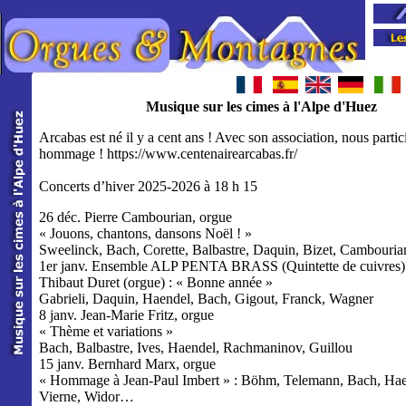
Musique sur les cimes à l'Alpe d'Huez
Arcabas est né il y a cent ans ! Avec son association, nous partic
hommage ! https://www.centenairearcabas.fr/
https://www.centenairearcabas.fr/
Concerts d’hiver 2025-2026 à 18 h 15
26 déc. Pierre Cambourian, orgue
« Jouons, chantons, dansons Noël ! »
Sweelinck, Bach, Corette, Balbastre, Daquin, Bizet, Cambouria
1er janv. Ensemble ALP PENTA BRASS (Quintette de cuivres)
Thibaut Duret (orgue) : « Bonne année »
Gabrieli, Daquin, Haendel, Bach, Gigout, Franck, Wagner
8 janv. Jean-Marie Fritz, orgue
« Thème et variations »
Bach, Balbastre, Ives, Haendel, Rachmaninov, Guillou
15 janv. Bernhard Marx, orgue
« Hommage à Jean-Paul Imbert » : Böhm, Telemann, Bach, Hae
Vierne, Widor…