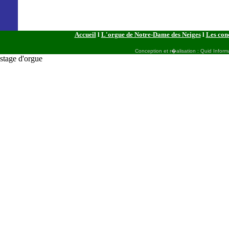
Accueil
l
L'orgue de Notre-Dame des Neiges
l
Les con
Conception et r�alisation : Quid Inform
stage d'orgue