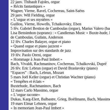
22 janv. Thibault Fajoles, orgue
« Récits fantastiques »
Wagner, Vierne, Ravel, Cochereau, Saint-Saëns
29 janv. Will Fielding, orgue
« L’orgue et ses mystères »
Guillou, Vierne, Howells, Tchaikovsky, Eben
5 fév. Gabriel Bestion de Camboulas (orgue), Marius Valero (bar
Lisa Bensimhon (soprano) : « Candlemas Music » Buxte-hude, 
de Camboulas, Guilain, Anderson
12 fév. Charles Balayer, orgue et piano
« Quand orgue et piano jazzent »
Improvisation sur des standards de jazz
19 fév. Paolo Oreni, orgue
« Hommage à Jean-Paul Imbert »
Bach, Vivaldi, Rachmaninov, Cochereau, Tchaïkovski, Dupré
26 fév. Eric Lebrun (orgue) et David Braslavsky (piano)
“Espaces” : Bach, Lebrun, Mozart
5 mars Joël Keller (orgue) et Christian Wachter (piano)
« Tempêtes et éclats »
Buxtehude, Rachmaninov, Bach
12 mars Carlo Massimo, orgue
« L’orgue raconte»
Dukas, Karg-Elert, Balbastre, Grieg, Boëllmann, Bach, Massim
19 mars Elmar Lehnen, orgue
« In memoriam Jean-Paul Imbert »